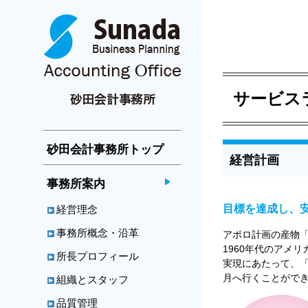
山梨県甲府市の砂田会計
サービス
砂田会計事務所トップ
経営計画
事務所案内
目標を達成し、
経営理念
事務所概念・沿革
アポロ計画の産物「
1960年代のアメ
所長プロフィール
実現にあたって、
月へ行くことがで
組織とスタッフ
品質管理